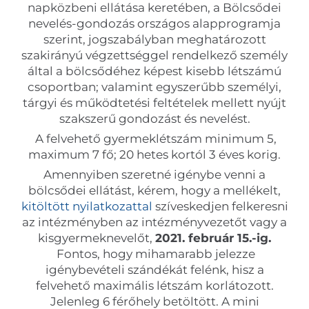
napközbeni ellátása keretében, a Bölcsődei
nevelés-gondozás országos alapprogramja
szerint, jogszabályban meghatározott
szakirányú végzettséggel rendelkező személy
által a bölcsődéhez képest kisebb létszámú
csoportban; valamint egyszerűbb személyi,
tárgyi és működtetési feltételek mellett nyújt
szakszerű gondozást és nevelést.
A felvehető gyermeklétszám minimum 5,
maximum 7 fő; 20 hetes kortól 3 éves korig.
Amennyiben szeretné igénybe venni a
bölcsődei ellátást, kérem, hogy a mellékelt,
kitöltött nyilatkozattal
szíveskedjen felkeresni
az intézményben az intézményvezetőt vagy a
kisgyermeknevelőt,
2021. február 15.-ig.
Fontos, hogy mihamarabb jelezze
igénybevételi szándékát felénk, hisz a
felvehető maximális létszám korlátozott.
Jelenleg 6 férőhely betöltött. A mini