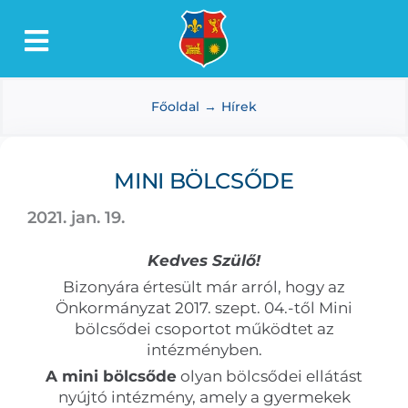
Kihagyás
Toggle
Lőkösháza
Navigation
Főoldal
Hírek
Intézmények
Önkormányzat
MINI BÖLCSŐDE
Dokumentumtár
2021. jan. 19.
Média
Kedves Szülő!
Választás
Bizonyára értesült már arról, hogy az
Önkormányzat 2017. szept. 04.-től Mini
bölcsődei csoportot működtet az
intézményben.
A mini bölcsőde
olyan bölcsődei ellátást
nyújtó intézmény, amely a gyermekek