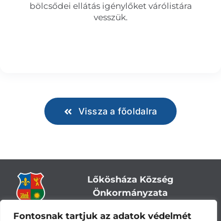
bölcsődei ellátás igénylőket várólistára
vesszük.
Vissza a főoldalra
Lőkösháza Község
Önkormányzata
Fontosnak tartjuk az adatok védelmét
Cím:
5743 Lőkösháza, Eleki út 28.