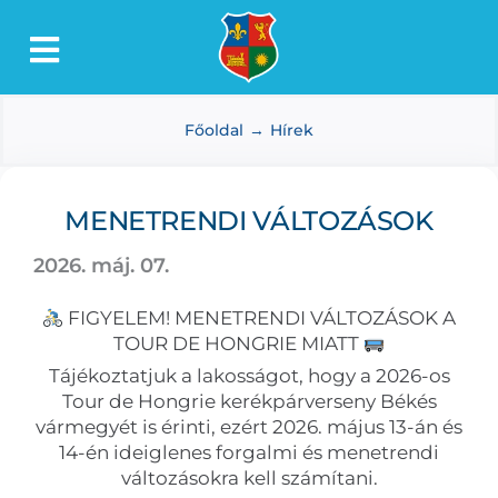
Kihagyás
Toggle
Lőkösháza
Navigation
Főoldal
Hírek
Intézmények
Önkormányzat
MENETRENDI VÁLTOZÁSOK
Dokumentumtár
2026. máj. 07.
Média
FIGYELEM! MENETRENDI VÁLTOZÁSOK A
Választás
TOUR DE HONGRIE MIATT
Tájékoztatjuk a lakosságot, hogy a 2026-os
Tour de Hongrie kerékpárverseny Békés
vármegyét is érinti, ezért 2026. május 13-án és
14-én ideiglenes forgalmi és menetrendi
változásokra kell számítani.