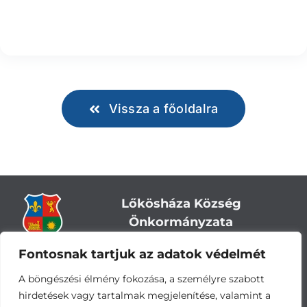
Vissza a főoldalra
Lőkösháza Község
Önkormányzata
Fontosnak tartjuk az adatok védelmét
Cím:
5743 Lőkösháza, Eleki út 28.
Központi telefonszám:
+36 66 244-244
A böngészési élmény fokozása, a személyre szabott
E-mail: titkarsag
@lokoshaza.hu
hirdetések vagy tartalmak megjelenítése, valamint a