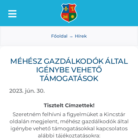
Kihagyás
Toggle
Lőkösháza
Navigation
Főoldal
Hírek
Intézmények
Önkormányzat
MÉHÉSZ GAZDÁLKODÓK ÁLTAL
Dokumentumtár
IGÉNYBE VEHETŐ
Média
TÁMOGATÁSOK
Választás
2023. jún. 30.
Tisztelt Címzettek!
Szeretném felhívni a figyelmüket a Kincstár
oldalán megjelent, méhész gazdálkodók által
igénybe vehető támogatásokkal kapcsolatos
alábbi tájékoztatásokra: