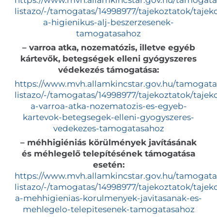
https://www.mvh.allamkincstar.gov.hu/tamogata
listazo/-/tamogatas/14998977/tajekoztatok/tajek
a-higienikus-alj-beszerzesenek-
tamogatasahoz
– varroa atka, nozematózis, illetve egyéb
kártevők, betegségek elleni gyógyszeres
védekezés támogatása:
https://www.mvh.allamkincstar.gov.hu/tamogata
listazo/-/tamogatas/14998977/tajekoztatok/tajek
a-varroa-atka-nozematozis-es-egyeb-
kartevok-betegsegek-elleni-gyogyszeres-
vedekezes-tamogatasahoz
– méhhigiéniás körülmények javításának
és méhlegelő telepítésének támogatása
esetén:
https://www.mvh.allamkincstar.gov.hu/tamogata
listazo/-/tamogatas/14998977/tajekoztatok/tajek
a-mehhigienias-korulmenyek-javitasanak-es-
mehlegelo-telepitesenek-tamogatasahoz