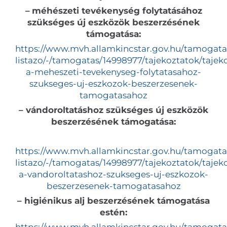
–
méhészeti tevékenység folytatásához
szükséges új eszközök beszerzésének
támogatása:
https://www.mvh.allamkincstar.gov.hu/tamogata
listazo/-/tamogatas/14998977/tajekoztatok/tajek
a-meheszeti-tevekenyseg-folytatasahoz-
szukseges-uj-eszkozok-beszerzesenek-
tamogatasahoz
– vándoroltatáshoz szükséges új eszközök
beszerzésének támogatása:
https://www.mvh.allamkincstar.gov.hu/tamogata
listazo/-/tamogatas/14998977/tajekoztatok/tajek
a-vandoroltatashoz-szukseges-uj-eszkozok-
beszerzesenek-tamogatasahoz
– higiénikus alj beszerzésének támogatása
estén: