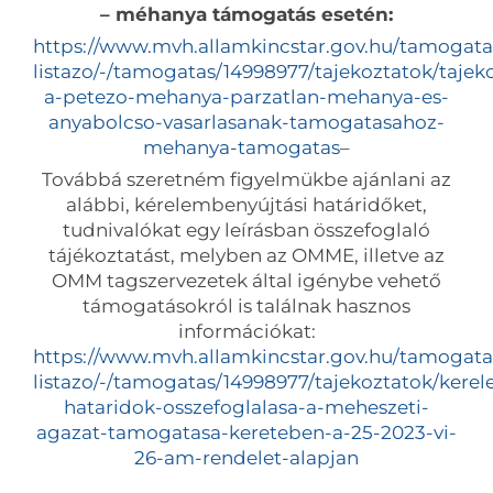
– méhanya támogatás esetén:
https://www.mvh.allamkincstar.gov.hu/tamogata
listazo/-/tamogatas/14998977/tajekoztatok/tajek
a-petezo-mehanya-parzatlan-mehanya-es-
anyabolcso-vasarlasanak-tamogatasahoz-
mehanya-tamogatas
–
Továbbá szeretném figyelmükbe ajánlani az
alábbi, kérelembenyújtási határidőket,
tudnivalókat egy leírásban összefoglaló
tájékoztatást, melyben az OMME, illetve az
OMM tagszervezetek által igénybe vehető
támogatásokról is találnak hasznos
információkat:
https://www.mvh.allamkincstar.gov.hu/tamogata
listazo/-/tamogatas/14998977/tajekoztatok/kere
hataridok-osszefoglalasa-a-meheszeti-
agazat-tamogatasa-kereteben-a-25-2023-vi-
26-am-rendelet-alapjan