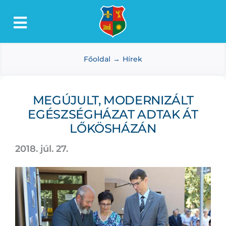
Kihagyás
Toggle
Lőkösháza
Navigation
Főoldal
Hírek
Intézmények
Önkormányzat
MEGÚJULT, MODERNIZÁLT
Dokumentumtár
EGÉSZSÉGHÁZAT ADTAK ÁT
Média
LŐKÖSHÁZÁN
Választás
2018. júl. 27.