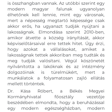
is összhangban vannak. Az utóbbi szerint egy
modern magyar falunak ugyanolyan
élhetőnek kell lennie, mint egy városnak,
mert a népesség megtartó képessége csak
akkor erős, ha ugyanazt tudják nyújtani a
lakosságnak. Elmondása szerint 2010-ben,
amikor átvette a község irányítását, akkor
képviselőtársaival erre tettek hitet. Úgy érzi,
hogy azokat a vállalásokat, amiket a
lakosságnak tettek akkoriban meg tudták és
meg tudják valósítani. Végül köszönetét
nyilvánította a lakóknak és az intézmény
dolgozóinak is türelmükért, mert a
munkálatok a folyamatosan zajló ellátás
mellett történtek.
Dr. Kása Róbert, a Békés Megyei
Kormányhivatal főosztály vezetője
beszédében elmondta, hogy a beruházással
egy modern egészségházban, modern