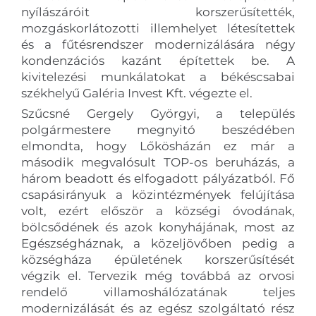
nyílászáróit korszerűsítették,
mozgáskorlátozotti illemhelyet létesítettek
és a fűtésrendszer modernizálására négy
kondenzációs kazánt építettek be. A
kivitelezési munkálatokat a békéscsabai
székhelyű Galéria Invest Kft. végezte el.
Szűcsné Gergely Györgyi, a település
polgármestere megnyitó beszédében
elmondta, hogy Lőkösházán ez már a
második megvalósult TOP-os beruházás, a
három beadott és elfogadott pályázatból. Fő
csapásirányuk a közintézmények felújítása
volt, ezért először a községi óvodának,
bölcsődének és azok konyhájának, most az
Egészségháznak, a közeljövőben pedig a
községháza épületének korszerűsítését
végzik el. Tervezik még továbbá az orvosi
rendelő villamoshálózatának teljes
modernizálását és az egész szolgáltató rész