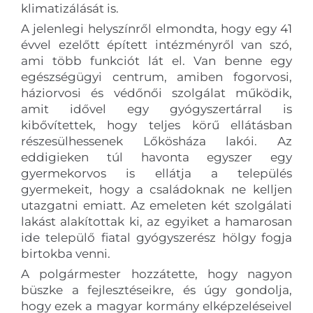
klimatizálását is.
A jelenlegi helyszínről elmondta, hogy egy 41
évvel ezelőtt épített intézményről van szó,
ami több funkciót lát el. Van benne egy
egészségügyi centrum, amiben fogorvosi,
háziorvosi és védőnői szolgálat működik,
amit idővel egy gyógyszertárral is
kibővítettek, hogy teljes körű ellátásban
részesülhessenek Lőkösháza lakói. Az
eddigieken túl havonta egyszer egy
gyermekorvos is ellátja a település
gyermekeit, hogy a családoknak ne kelljen
utazgatni emiatt. Az emeleten két szolgálati
lakást alakítottak ki, az egyiket a hamarosan
ide települő fiatal gyógyszerész hölgy fogja
birtokba venni.
A polgármester hozzátette, hogy nagyon
büszke a fejlesztéseikre, és úgy gondolja,
hogy ezek a magyar kormány elképzeléseivel