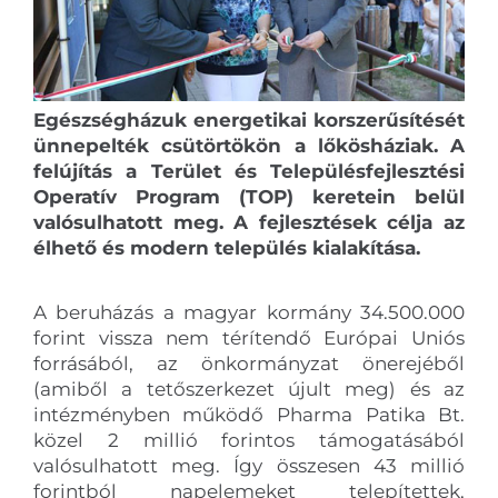
Egészségházuk energetikai korszerűsítését
ünnepelték csütörtökön a lőkösháziak. A
felújítás a Terület és Településfejlesztési
Operatív Program (TOP) keretein belül
valósulhatott meg. A fejlesztések célja az
élhető és modern település kialakítása.
A beruházás a magyar kormány 34.500.000
forint vissza nem térítendő Európai Uniós
forrásából, az önkormányzat önerejéből
(amiből a tetőszerkezet újult meg) és az
intézményben működő Pharma Patika Bt.
közel 2 millió forintos támogatásából
valósulhatott meg. Így összesen 43 millió
forintból napelemeket telepítettek,