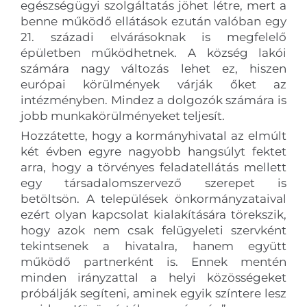
egészségügyi szolgáltatás jöhet létre, mert a
benne működő ellátások ezután valóban egy
21. századi elvárásoknak is megfelelő
épületben működhetnek. A község lakói
számára nagy változás lehet ez, hiszen
európai körülmények várják őket az
intézményben. Mindez a dolgozók számára is
jobb munkakörülményeket teljesít.
Hozzátette, hogy a kormányhivatal az elmúlt
két évben egyre nagyobb hangsúlyt fektet
arra, hogy a törvényes feladatellátás mellett
egy társadalomszervező szerepet is
betöltsön. A települések önkormányzataival
ezért olyan kapcsolat kialakítására törekszik,
hogy azok nem csak felügyeleti szervként
tekintsenek a hivatalra, hanem együtt
működő partnerként is. Ennek mentén
minden irányzattal a helyi közösségeket
próbálják segíteni, aminek egyik színtere lesz