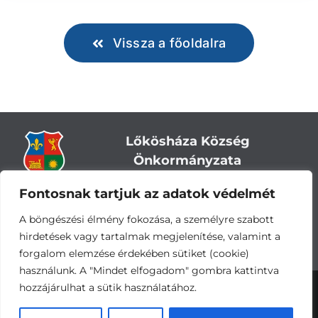
Vissza a főoldalra
Lőkösháza Község
Önkormányzata
Fontosnak tartjuk az adatok védelmét
Cím:
5743 Lőkösháza, Eleki út 28.
Központi telefonszám:
+36 66 244-244
A böngészési élmény fokozása, a személyre szabott
E-mail: titkarsag
@lokoshaza.hu
hirdetések vagy tartalmak megjelenítése, valamint a
Hivatali Kapu: JZO28
forgalom elemzése érdekében sütiket (cookie)
használunk. A "Mindet elfogadom" gombra kattintva
hozzájárulhat a sütik használatához.
Adatvédelemi nyilatkozat
•
Adatkezelési
tájékoztató
•
Impresszum