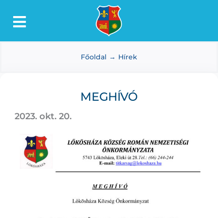
Kihagyás
Toggle
Lőkösháza
Navigation
Főoldal
Hírek
Intézmények
Önkormányzat
MEGHÍVÓ
Dokumentumtár
2023. okt. 20.
Média
Választás