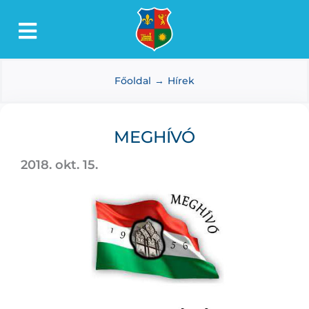
Kihagyás
Toggle
Lőkösháza
Navigation
Főoldal
Hírek
Intézmények
Önkormányzat
MEGHÍVÓ
Dokumentumtár
2018. okt. 15.
Média
Választás