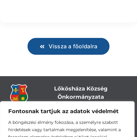
Vissza a főoldalra
Lőkösháza Község
Önkormányzata
Fontosnak tartjuk az adatok védelmét
Cím:
5743 Lőkösháza, Eleki út 28.
Központi telefonszám:
+36 66 244-244
A böngészési élmény fokozása, a személyre szabott
E-mail: titkarsag
@lokoshaza.hu
hirdetések vagy tartalmak megjelenítése, valamint a
Hivatali Kapu: JZO28