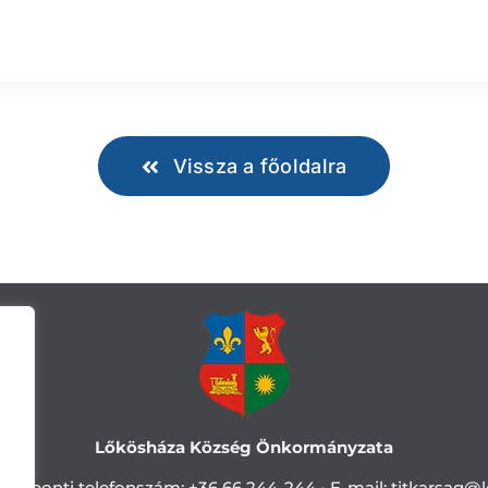
Vissza a főoldalra
Lőkösháza Község Önkormányzata
Központi telefonszám:
+36 66 244-244 •
E-mail: titkarsag
@l