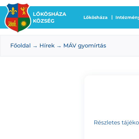
Kihagyás
LŐKÖSHÁZA
Lőkösháza
Intézmén
KÖZSÉG
Főoldal
Hírek
MÁV gyomírtás
Részletes tájék