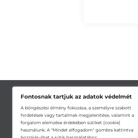
Fontosnak tartjuk az adatok védelmét
A böngészési élmény fokozása, a személyre szabott
hirdetések vagy tartalmak megjelenítése, valamint a
forgalom elemzése érdekében sütiket (cookie)
használunk. A "Mindet elfogadom" gombra kattintva
hozzájárulhat a sütik használatához.
Cím:
5743 Lőkösháza, Eleki út 28. •