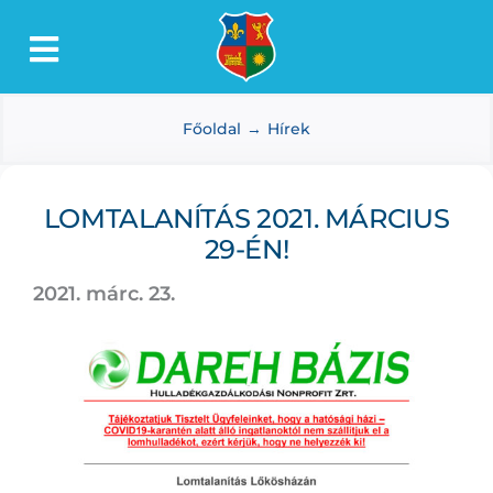
Kihagyás
Toggle
Lőkösháza
Navigation
Főoldal
Hírek
Intézmények
Önkormányzat
LOMTALANÍTÁS 2021. MÁRCIUS
Dokumentumtár
29-ÉN!
Média
2021. márc. 23.
Választás