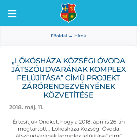
Kihagyás
Toggle
Lőkösháza
Navigation
Főoldal
Hírek
Intézmények
Önkormányzat
„LŐKÖSHÁZA KÖZSÉGI ÓVODA
Dokumentumtár
JÁTSZÓUDVARÁNAK KOMPLEX
Média
FELÚJÍTÁSA” CÍMŰ PROJEKT
ZÁRÓRENDEZVÉNYÉNEK
Választás
KÖZVETÍTÉSE
2018. máj. 11.
Értesítjük Önöket, hogy a 2018. április 26-án
megtartott „ Lőkösháza Községi Óvoda
játszóudvarának komplex felújítása” című