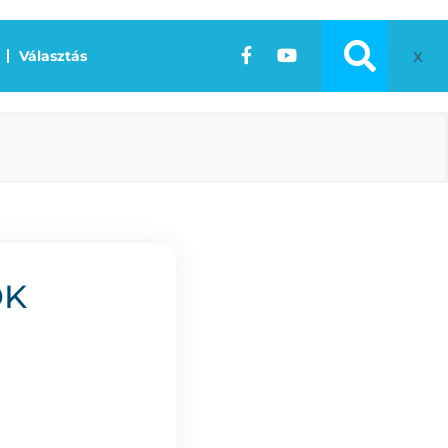
x
Választás
OK