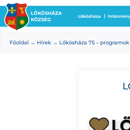
Kihagyás
LŐKÖSHÁZA
Lőkösháza
Intézmén
KÖZSÉG
Főoldal
Hírek
Lőkösháza 75 – programok
L