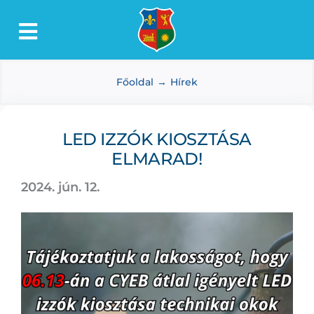
Kihagyás
Toggle
Lőkösháza
Navigation
Főoldal
Hírek
Intézmények
Önkormányzat
LED IZZÓK KIOSZTÁSA
Dokumentumtár
ELMARAD!
Média
2024. jún. 12.
Választás