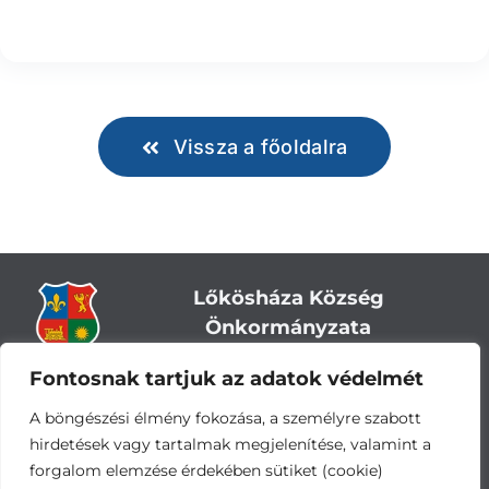
Vissza a főoldalra
Lőkösháza Község
Önkormányzata
Fontosnak tartjuk az adatok védelmét
Cím:
5743 Lőkösháza, Eleki út 28.
Központi telefonszám:
+36 66 244-244
A böngészési élmény fokozása, a személyre szabott
E-mail: titkarsag
@lokoshaza.hu
hirdetések vagy tartalmak megjelenítése, valamint a
Hivatali Kapu: JZO28
forgalom elemzése érdekében sütiket (cookie)