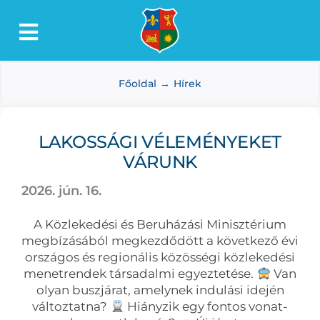
Kihagyás
Toggle
Lőkösháza
Navigation
Főoldal
Hírek
Intézmények
Önkormányzat
LAKOSSÁGI VÉLEMÉNYEKET
Dokumentumtár
VÁRUNK
Média
2026. jún. 16.
Választás
A Közlekedési és Beruházási Minisztérium
megbízásából megkezdődött a következő évi
országos és regionális közösségi közlekedési
menetrendek társadalmi egyeztetése.
Van
olyan buszjárat, amelynek indulási idején
változtatna?
Hiányzik egy fontos vonat-