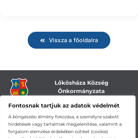
Vissza a főoldalra
Lőkösháza Község
Önkormányzata
Fontosnak tartjuk az adatok védelmét
Cím:
5743 Lőkösháza, Eleki út 28.
Központi telefonszám:
+36 66 244-244
A böngészési élmény fokozása, a személyre szabott
E-mail: titkarsag
@lokoshaza.hu
hirdetések vagy tartalmak megjelenítése, valamint a
Hivatali Kapu: JZO28
forgalom elemzése érdekében sütiket (cookie)