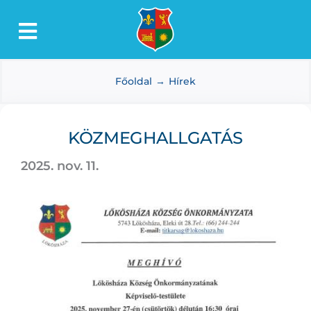
Kihagyás
Toggle
Lőkösháza
Navigation
Főoldal
Hírek
Intézmények
Önkormányzat
KÖZMEGHALLGATÁS
Dokumentumtár
2025. nov. 11.
Média
Választás