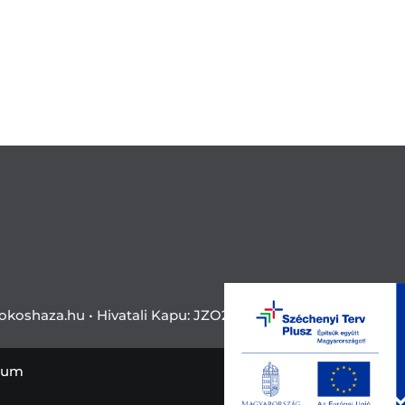
okoshaza.hu •
Hivatali Kapu: JZO28
zum