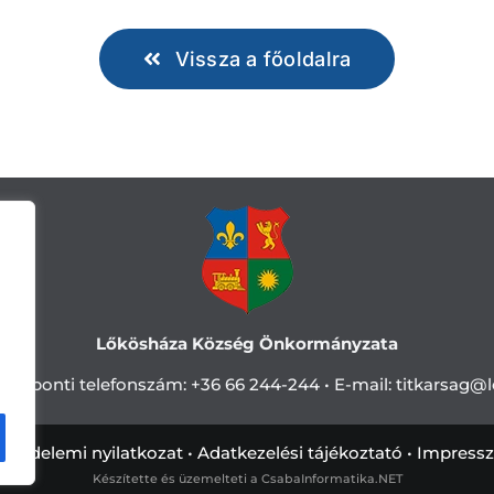
Vissza a főoldalra
Lőkösháza Község Önkormányzata
Központi telefonszám:
+36 66 244-244 •
E-mail: titkarsag
@l
tvédelemi nyilatkozat
•
Adatkezelési tájékoztató
•
Impress
Készítette és üzemelteti a
CsabaInformatika.NET