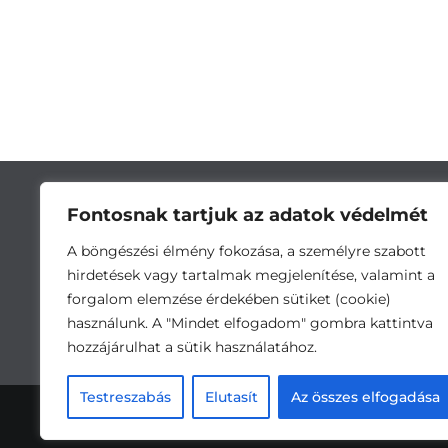
Fontosnak tartjuk az adatok védelmét
A böngészési élmény fokozása, a személyre szabott
hirdetések vagy tartalmak megjelenítése, valamint a
forgalom elemzése érdekében sütiket (cookie)
használunk. A "Mindet elfogadom" gombra kattintva
hozzájárulhat a sütik használatához.
Cím:
5743 Lőkösháza, Eleki út 28. •
Testreszabás
Elutasít
Az összes elfogadása
Ada