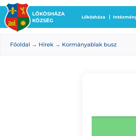
Kihagyás
LŐKÖSHÁZA
Lőkösháza
Intézmén
KÖZSÉG
Főoldal
Hírek
Kormányablak busz