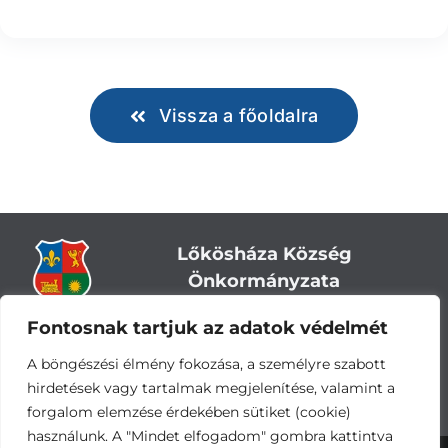
Vissza a főoldalra
Lőkösháza Község
Önkormányzata
Fontosnak tartjuk az adatok védelmét
Cím:
5743 Lőkösháza, Eleki út 28.
Központi telefonszám:
+36 66 244-244
A böngészési élmény fokozása, a személyre szabott
E-mail: titkarsag
@lokoshaza.hu
hirdetések vagy tartalmak megjelenítése, valamint a
Hivatali Kapu: JZO28
forgalom elemzése érdekében sütiket (cookie)
használunk. A "Mindet elfogadom" gombra kattintva