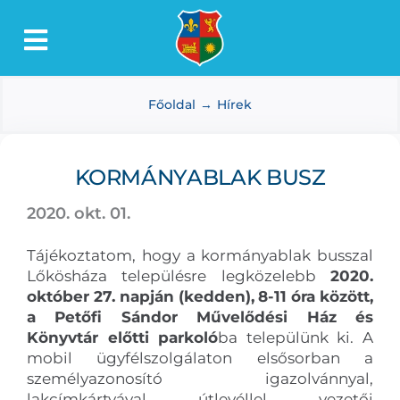
Kihagyás
Toggle
Lőkösháza
Navigation
Főoldal
Hírek
Intézmények
Önkormányzat
KORMÁNYABLAK BUSZ
Dokumentumtár
2020. okt. 01.
Média
Tájékoztatom, hogy a kormányablak busszal
Választás
Lőkösháza településre legközelebb
2020.
október 27. napján (kedden),
8-11 óra között,
a Petőfi Sándor Művelődési Ház és
Könyvtár előtti parkoló
ba települünk ki. A
mobil ügyfélszolgálaton elsősorban a
személyazonosító igazolvánnyal,
lakcímkártyával, útlevéllel, vezetői