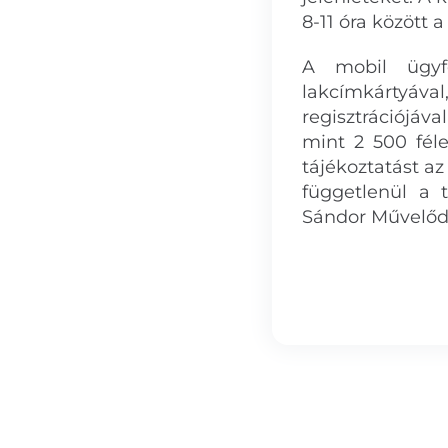
8-11 óra között 
A mobil ügyfé
lakcímkártyáva
regisztrációjáv
mint 2 500 fél
tájékoztatást a
függetlenül a 
Sándor Művelődé