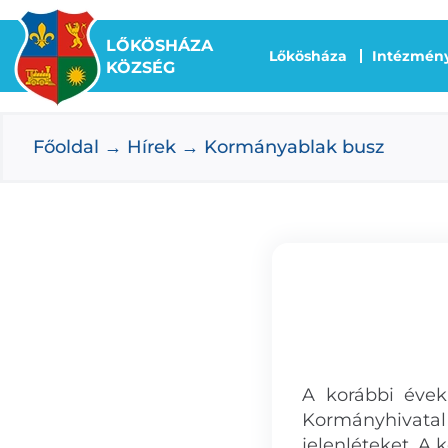
Kihagyás
LŐKÖSHÁZA
Lőkösháza
Intézmén
KÖZSÉG
Főoldal
Hírek
Kormányablak busz
A korábbi évek
Kormányhivata
jelenléteket. A