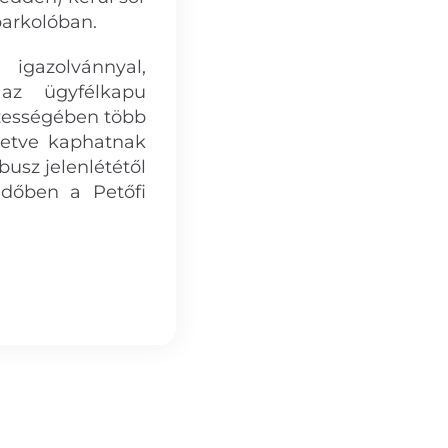
parkolóban.
igazolvánnyal,
t az ügyfélkapu
szességében több
letve kaphatnak
usz jelenlététől
időben a Petőfi