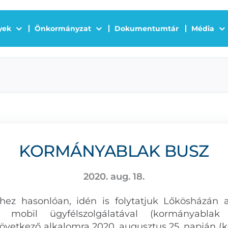
yek
Önkormányzat
Dokumentumtár
Média
KORMÁNYABLAK BUSZ
2020. aug. 18.
hez hasonlóan, idén is folytatjuk Lőkösházán
l mobil ügyfélszolgálatával (kormányablak
 következő alkalomra 2020. augusztus 25. napján (k