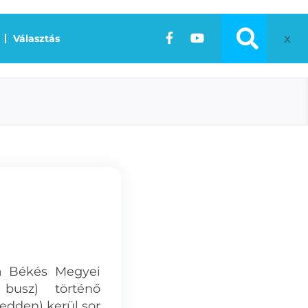
x
Választás
 a Békés Megyei
 busz) történő
edden) kerül sor