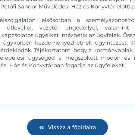
a Petőfi Sándor Művelődési Ház és Könyvtár előtti 
lszolgálaton elsősorban a személyazonosító 
l, útlevéllel, vezetői engedéllyel, valamin
al kapcsolatos ügyeiket intézhetik az ügyfelek. Ös
e ügykörben kezdeményezhetnek ügyintézést, il
z érdeklődők. Tájékoztatom, hogy a kormányablak b
települési ügysegéd a megszokott módon és 
si Ház és Könyvtárban fogadja az ügyfeleket.
Vissza a főoldalra