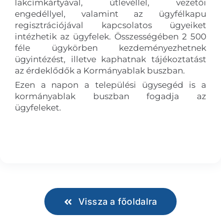
lakcímkártyával, útlevéllel, vezetői
engedéllyel, valamint az ügyfélkapu
regisztrációjával kapcsolatos ügyeiket
intézhetik az ügyfelek. Összességében 2 500
féle ügykörben kezdeményezhetnek
ügyintézést, illetve kaphatnak tájékoztatást
az érdeklődők a Kormányablak buszban.
Ezen a napon a települési ügysegéd is a
kormányablak buszban fogadja az
ügyfeleket.
Vissza a főoldalra