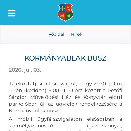
Kihagyás
Toggle
Lőkösháza
Navigation
Főoldal
Hírek
Intézmények
Önkormányzat
KORMÁNYABLAK BUSZ
Dokumentumtár
2020. júl. 03.
Média
Tájékoztatjuk a lakosságot, hogy 2020. július
Választás
14-én (kedden) 8.00–11.00 óra között a Petőfi
Sándor Művelődési Ház és Könyvtár előtti
parkolóban áll az ügyfelek rendelkezésére a
Kormányablak busz.
A mobil ügyfélszolgálaton elsősorban a
személyazonosító igazolvánnyal,