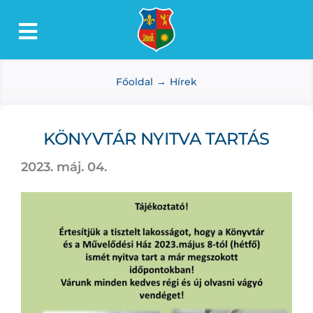
Kihagyás
Toggle
Lőkösháza
Navigation
Főoldal
Hírek
Intézmények
Önkormányzat
KÖNYVTÁR NYITVA TARTÁS
Dokumentumtár
2023. máj. 04.
Média
Választás