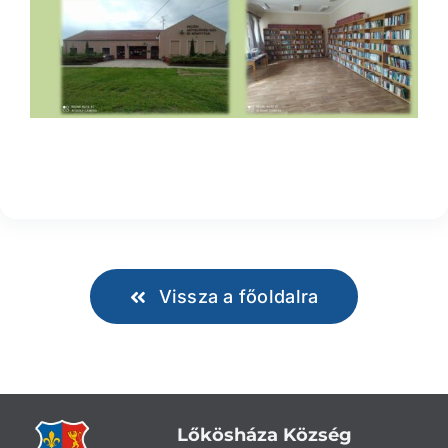
Vissza a főoldalra
Lőkösháza Község