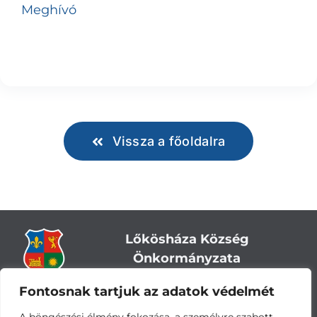
Meghívó
Vissza a főoldalra
Lőkösháza Község
Önkormányzata
Fontosnak tartjuk az adatok védelmét
Cím:
5743 Lőkösháza, Eleki út 28.
Központi telefonszám:
+36 66 244-244