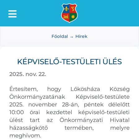
Kihagyás
Toggle
Lőkösháza
Navigation
Főoldal
Hírek
Intézmények
Önkormányzat
KÉPVISELŐ-TESTÜLETI ÜLÉS
Dokumentumtár
2025. nov. 22.
Média
Értesítem, hogy Lőkösháza Község
Választás
Önkormányzatának Képviselő-testülete
2025. november 28-án, péntek délelőtt
10:00 órai kezdettel képviselő-testületi
ülést tart az Önkormányzati Hivatal
házasságkötő termében, melyre
meghívom.