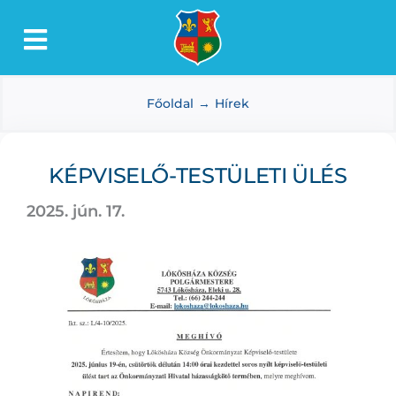
Kihagyás
Toggle
Lőkösháza
Navigation
Főoldal
Hírek
Intézmények
Önkormányzat
KÉPVISELŐ-TESTÜLETI ÜLÉS
Dokumentumtár
2025. jún. 17.
Média
Választás