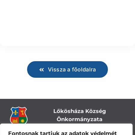
Vissza a főoldalra
Lőkösháza Község
Önkormányzata
Fontosnak tartjuk az adatok védelmét