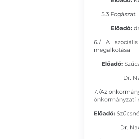
Előadó:
K
5.3 Fogászat
Előadó:
d
6./ A szociáli
megalkotása
Előadó:
Szűc
Dr. Nagy S
7./Az önkormány
önkormányzati
Előadó:
Szűcsné
Dr. Nagy 