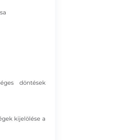
ása
kséges döntések
égek kijelölése a