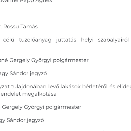
őváriné Papp Ágnes
r. Rossu Tamás
s célú tüzelőanyag juttatás helyi szabályairól
sné Gergely Györgyi polgármester
ándor jegyző
zat tulajdonában levő lakások bérletéről és elideg
 rendelet megalkotása
 Gergely Györgyi polgármester
Sándor jegyző