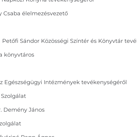
 Csaba élelmezésvezető
a Petőfi Sándor Közösségi Színtér és Könyvtár tev
a könyvtáros
 az Egészségügyi Intézmények tevékenységéről
Szolgálat
r. Demény János
olgálat