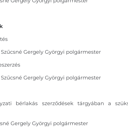
sné Gergely Györgyi polgármester
k
tés
:
Szűcsné Gergely Györgyi polgármester
szerzés
Szűcsné Gergely Györgyi polgármester
zati bérlakás szerződések tárgyában a szük
sné Gergely Györgyi polgármester