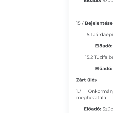
Előadó:
Szűc
15./
Bejelentése
15.1 Járdaépí
Előadó
15.2 Tűzifa be
Előadó:
Zárt ülés
1./ Önkormány
meghozatala
Előadó:
Szűc