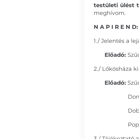
testületi ülést 
meghívom.
N A P I R E N D:
1./ Jelentés a le
Előadó:
Szűc
2./ Lőkösháza k
Előadó:
Szűc
Domak Pét
Dobi Gábor
Popucza Gá
3./ Tájékoztató