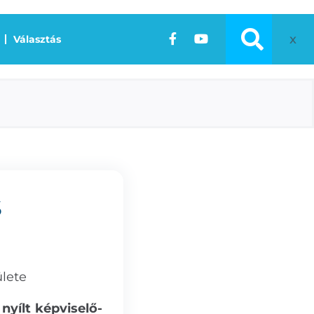
x
Választás
S
lete
nyílt képviselő-