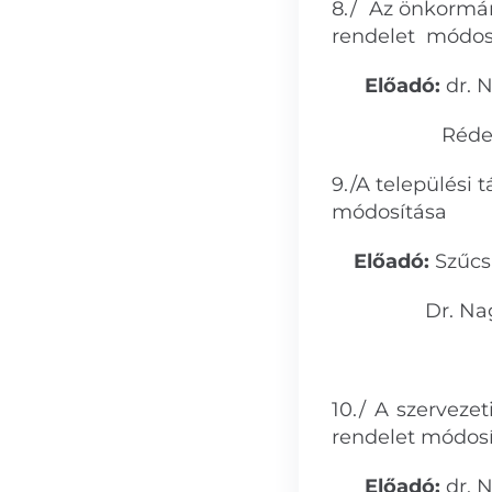
8./ Az önkormány
rendelet módos
Előadó:
dr. 
Rédei Erika
9./A települési 
módos
Előadó:
Szűcs
Dr. Nagy 
10./ A szerveze
rendelet módos
Előadó:
dr. 