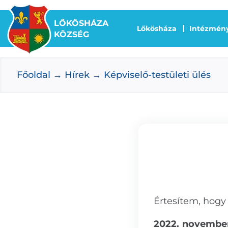
Kihagyás
LŐKÖSHÁZA
Lőkösháza
Intézmén
KÖZSÉG
Főoldal
Hírek
Képviselő-testületi ülés
Értesítem, hogy
2022. november 