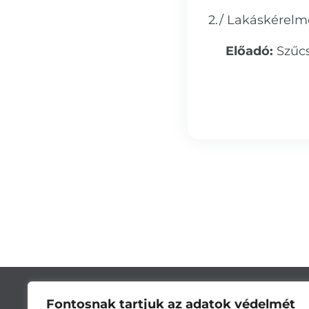
2./ Lakáskérel
Előadó:
Szűc
Fontosnak tartjuk az adatok védelmét