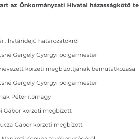
tart
az Önkormányzati Hivatal házasságkötő t
járt határidejű határozatokról
sné Gergely Györgyi polgármester
inevezett körzeti megbízottjának bemutatkozása
sné Gergely Györgyi polgármester
er r.őrnagy
 körzeti megbízott
bor körzeti megbízott
 a Napközi Konyha tevékenységéről