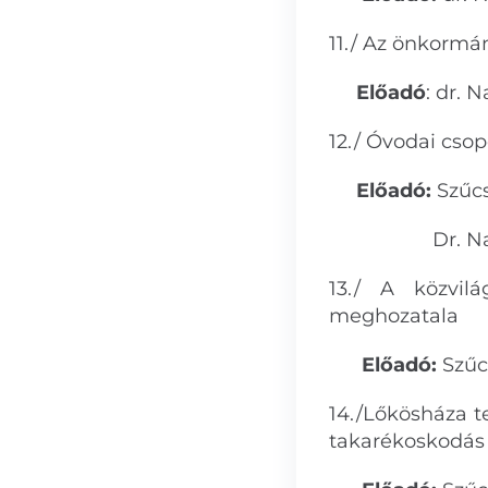
11./ Az önkormán
Előadó
: dr. 
12./ Óvodai cso
Előadó:
Szűc
Dr. Nagy S
13./ A közvilá
meghozatala
Előadó:
Szűc
14./Lőkösháza te
takarékoskodás