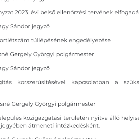
yzat 2023. évi belső ellenőrzési tervének elfogad
Nagy Sándor jegyző
portlétszám túllépésének engedélyezése
sné Gergely Györgyi polgármester
ándor jegyző
gítás korszerűsítésével kapcsolatban a szü
sné Gergely Györgyi polgármester
lepülés közigazgatási területén nyitva álló helyis
 jegyében átmeneti intézkedésként.