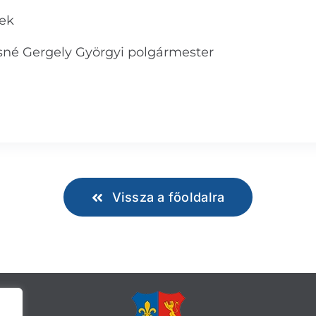
mek
sné Gergely Györgyi polgármester
Vissza a főoldalra