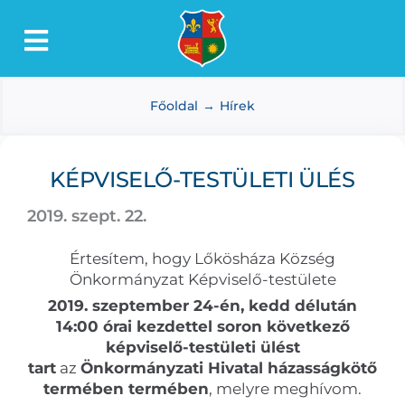
Kihagyás
Toggle
Lőkösháza
Navigation
Főoldal
Hírek
Intézmények
Önkormányzat
KÉPVISELŐ-TESTÜLETI ÜLÉS
Dokumentumtár
2019. szept. 22.
Média
Értesítem, hogy Lőkösháza Község
Választás
Önkormányzat Képviselő-testülete
2019. szeptember 24-én, kedd délután
14:00 órai kezdettel soron következő
képviselő-testületi ülést
tart
az
Önkormányzati Hivatal házasságkötő
termében
termében
, melyre meghívom.