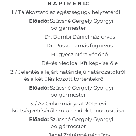
N A P I R E N D:
1./ Tájékoztató az egészségügy helyzetéről
Előadó:
Szűcsné Gergely Györgyi
polgármester
Dr. Dombi Dániel háziorvos
Dr. Rossu Tamás fogorvos
Hugyecz Nóra védőnő
Békés Medical Kft képviselője
2./ Jelentés a lejárt határidejű határozatokról
és a két ülés között történtekről
Előadó:
Szűcsné Gergely Györgyi
polgármester
3./ Az Önkormányzat 2019. évi
költségvetéséről szóló rendelet módosítása
Előadó:
Szűcsné Gergely Györgyi
polgármester
Jenei Zoltánné pénzügyi