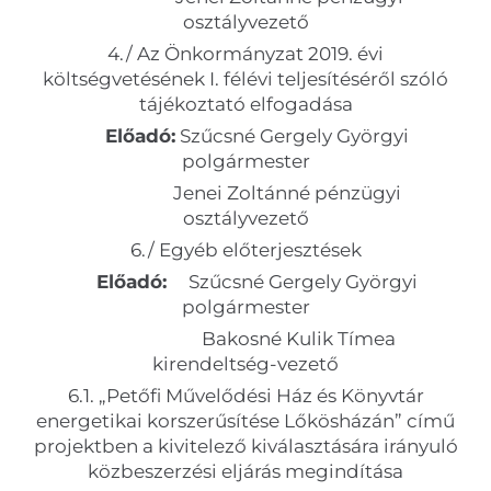
osztályvezető
4./ Az Önkormányzat 2019. évi
költségvetésének I. félévi teljesítéséről szóló
tájékoztató elfogadása
Előadó:
Szűcsné Gergely Györgyi
polgármester
Jenei Zoltánné pénzügyi
osztályvezető
6./ Egyéb előterjesztések
Előadó:
Szűcsné Gergely Györgyi
polgármester
Bakosné Kulik Tímea
kirendeltség-vezető
6.1. „Petőfi Művelődési Ház és Könyvtár
energetikai korszerűsítése Lőkösházán” című
projektben a kivitelező kiválasztására irányuló
közbeszerzési eljárás megindítása