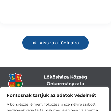
Vissza a főoldalra
Lőkösháza Község
Önkormányzata
Fontosnak tartjuk az adatok védelmét
Cím:
5743 Lőkösháza, Eleki út 28.
Központi telefonszám:
+36 66 244-244
A böngészési élmény fokozása, a személyre szabott
E-mail: titkarsag
@lokoshaza.hu
hirdetések vagy tartalmak megjelenítése, valamint a