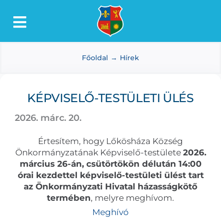
Kihagyás
Toggle
Lőkösháza
Navigation
Főoldal
Hírek
Intézmények
Önkormányzat
KÉPVISELŐ-TESTÜLETI ÜLÉS
Dokumentumtár
2026. márc. 20.
Média
Értesítem, hogy Lőkösháza Község
Választás
Önkormányzatának Képviselő-testülete
2026.
március 26-án, csütörtökön délután 14:00
órai kezdettel képviselő-testületi ülést tart
az Önkormányzati Hivatal házasságkötő
termében
, melyre meghívom.
Meghívó