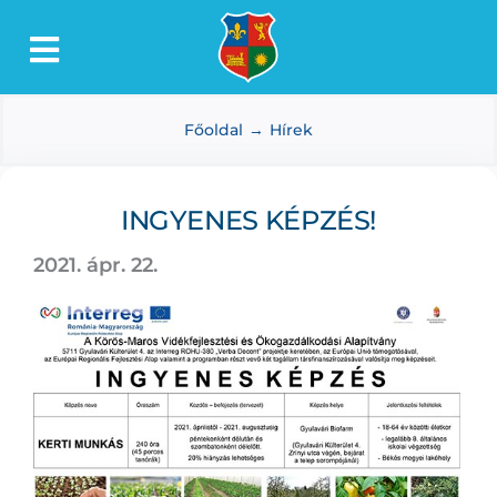
Kihagyás
Toggle
Lőkösháza
Navigation
Főoldal
Hírek
Intézmények
Önkormányzat
INGYENES KÉPZÉS!
Dokumentumtár
2021. ápr. 22.
Média
Választás