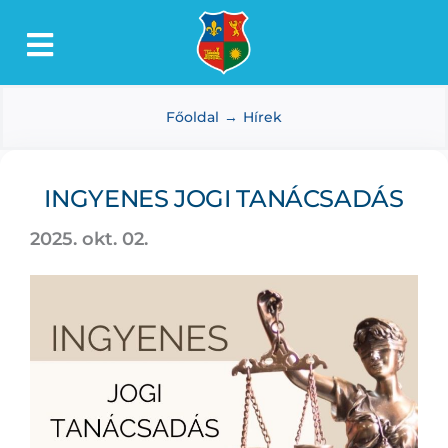
Kihagyás
Toggle
Lőkösháza
Navigation
Főoldal
Hírek
Intézmények
Önkormányzat
INGYENES JOGI TANÁCSADÁS
Dokumentumtár
2025. okt. 02.
Média
Választás