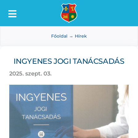
Kihagyás
Toggle
Lőkösháza
Navigation
Főoldal
Hírek
Intézmények
Önkormányzat
INGYENES JOGI TANÁCSADÁS
Dokumentumtár
2025. szept. 03.
Média
Választás