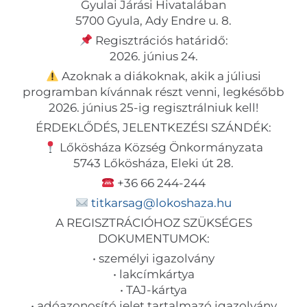
Gyulai Járási Hivatalában
5700 Gyula, Ady Endre u. 8.
Regisztrációs határidő:
2026. június 24.
Azoknak a diákoknak, akik a júliusi
programban kívánnak részt venni, legkésőbb
2026. június 25-ig regisztrálniuk kell!
ÉRDEKLŐDÉS, JELENTKEZÉSI SZÁNDÉK:
Lőkösháza Község Önkormányzata
5743 Lőkösháza, Eleki út 28.
+36 66 244-244
titkarsag@lokoshaza.hu
A REGISZTRÁCIÓHOZ SZÜKSÉGES
DOKUMENTUMOK:
• személyi igazolvány
• lakcímkártya
• TAJ-kártya
• adóazonosító jelet tartalmazó igazolvány