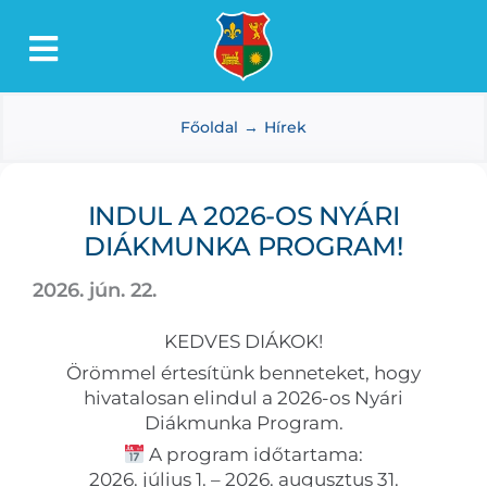
Kihagyás
Toggle
Lőkösháza
Navigation
Főoldal
Hírek
Intézmények
Önkormányzat
INDUL A 2026-OS NYÁRI
Dokumentumtár
DIÁKMUNKA PROGRAM!
Média
2026. jún. 22.
Választás
KEDVES DIÁKOK!
Örömmel értesítünk benneteket, hogy
hivatalosan elindul a 2026-os Nyári
Diákmunka Program.
A program időtartama:
2026. július 1. – 2026. augusztus 31.