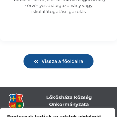
• érvényes diákigazolvány vagy
iskolalátogatási igazolás
Vissza a főoldalra
Lőkösháza Község
Önkormányzata
Fontosnak tartjuk az adatok védelmét