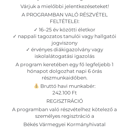
Várjuk a mielőbbi jelentkezéseteket!
A PROGRAMBAN VALÓ RÉSZVÉTEL
FELTÉTELEI:
✓ 16–25 év közötti életkor
✓ nappali tagozatos tanulói vagy hallgatói
jogviszony
✓ érvényes diákigazolvány vagy
iskolalátogatási igazolás
A program keretében egy fő legfeljebb 1
hónapot dolgozhat napi 6 órás
részmunkaidőben.
Bruttó havi munkabér:
242.100 Ft
REGISZTRÁCIÓ
A programban való részvételhez kötelező a
személyes regisztráció a
Békés Vármegyei Kormányhivatal