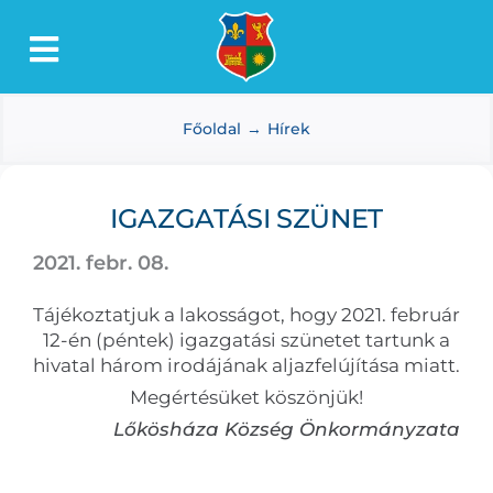
Kihagyás
Toggle
Lőkösháza
Navigation
Főoldal
Hírek
Intézmények
Önkormányzat
IGAZGATÁSI SZÜNET
Dokumentumtár
2021. febr. 08.
Média
Tájékoztatjuk a lakosságot, hogy 2021. február
Választás
12-én (péntek) igazgatási szünetet tartunk a
hivatal három irodájának aljazfelújítása miatt.
Megértésüket köszönjük!
Lőkösháza Község Önkormányzata