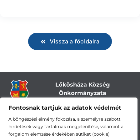
Vissza a főoldalra
Lőkösháza Község
Önkormányzata
Fontosnak tartjuk az adatok védelmét
Cím:
5743 Lőkösháza, Eleki út 28.
Központi telefonszám:
+36 66 244-244
A böngészési élmény fokozása, a személyre szabott
E-mail: titkarsag
@lokoshaza.hu
hirdetések vagy tartalmak megjelenítése, valamint a
Hivatali Kapu: JZO28
forgalom elemzése érdekében sütiket (cookie)