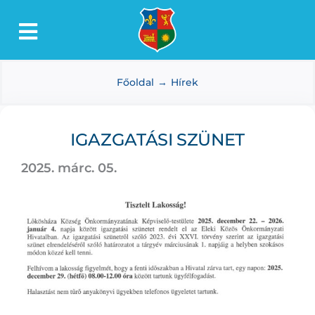
Kihagyás
Toggle
Lőkösháza
Navigation
Főoldal
Hírek
Intézmények
Önkormányzat
IGAZGATÁSI SZÜNET
Dokumentumtár
2025. márc. 05.
Média
Választás