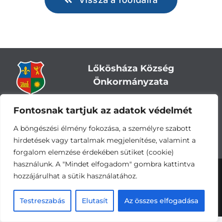
Lőkösháza Község
Önkormányzata
Cím:
5743 Lőkösháza, Eleki út 28.
Fontosnak tartjuk az adatok védelmét
Központi telefonszám:
+36 66 244-244
A böngészési élmény fokozása, a személyre szabott
E-mail: titkarsag
@lokoshaza.hu
hirdetések vagy tartalmak megjelenítése, valamint a
Hivatali Kapu: JZO28
forgalom elemzése érdekében sütiket (cookie)
használunk. A "Mindet elfogadom" gombra kattintva
Adatvédelemi nyilatkozat
•
Adatkezelési
hozzájárulhat a sütik használatához.
tájékoztató
•
Impresszum
Készítette és üzemelteti a
CsabaInformatika.NET
Testreszabás
Elutasít
Az összes elfogadása