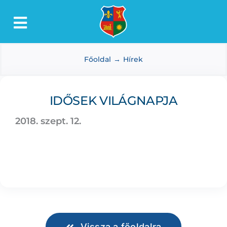
Kihagyás
Toggle
Lőkösháza
Navigation
Főoldal
Hírek
Intézmények
Önkormányzat
IDŐSEK VILÁGNAPJA
Dokumentumtár
2018. szept. 12.
Média
Választás
Vissza a főoldalra