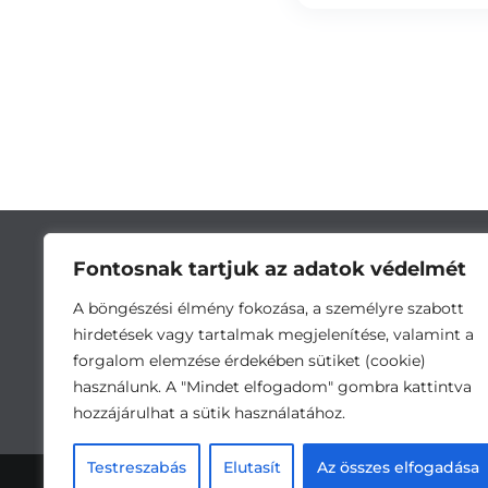
Fontosnak tartjuk az adatok védelmét
A böngészési élmény fokozása, a személyre szabott
hirdetések vagy tartalmak megjelenítése, valamint a
forgalom elemzése érdekében sütiket (cookie)
használunk. A "Mindet elfogadom" gombra kattintva
hozzájárulhat a sütik használatához.
Cím:
5743 Lőkösháza, Eleki út 28. •
Testreszabás
Elutasít
Az összes elfogadása
Ada