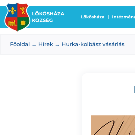
Kihagyás
LŐKÖSHÁZA
Lőkösháza
Intézmén
KÖZSÉG
Főoldal
Hírek
Hurka-kolbász vásárlás