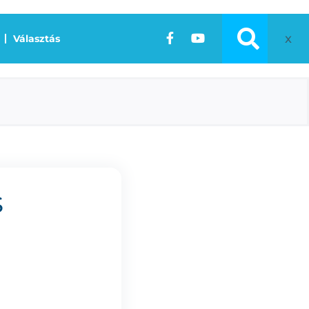
x
Választás
S