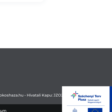
okoshaza.hu •
Hivatali Kapu: JZO28
zum