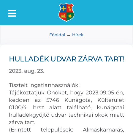
Kihagyás
Toggle
Lőkösháza
Navigation
Főoldal
Hírek
Intézmények
Önkormányzat
HULLADÉK UDVAR ZÁRVA TART!
Dokumentumtár
2023. aug. 23.
Média
Tisztelt Ingatlanhasználók!
Választás
Tájékoztatjuk Önöket, hogy 2023.09.05-én,
kedden az 5746 Kunágota, Külterület
0100/4. hrsz alatt található, kunágotai
hulladékgyűjtő udvar technikai okok miatt
zárva tart.
(Érintett települések: Almáskamarás,