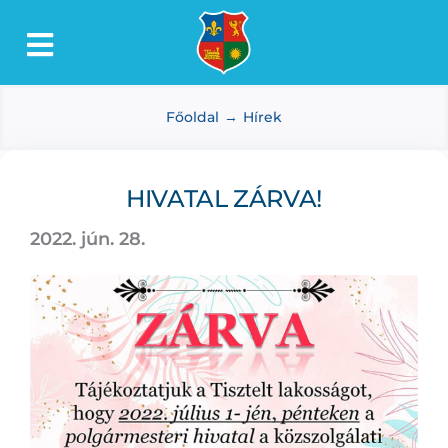
Kihagyás
Toggle
Lőkösháza
Navigation
Főoldal
Hírek
Intézmények
Önkormányzat
HIVATAL ZÁRVA!
Dokumentumtár
2022. jún. 28.
Média
Választás