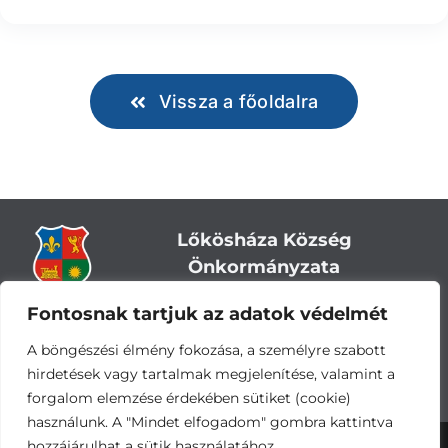
Vissza a főoldalra
Lőkösháza Község
Önkormányzata
Fontosnak tartjuk az adatok védelmét
Cím:
5743 Lőkösháza, Eleki út 28.
Központi telefonszám:
+36 66 244-244
A böngészési élmény fokozása, a személyre szabott
E-mail: titkarsag
@lokoshaza.hu
hirdetések vagy tartalmak megjelenítése, valamint a
Hivatali Kapu: JZO28
forgalom elemzése érdekében sütiket (cookie)
használunk. A "Mindet elfogadom" gombra kattintva
hozzájárulhat a sütik használatához.
Adatvédelemi nyilatkozat
•
Adatkezelési