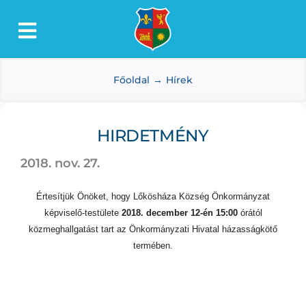
Kihagyás
Toggle
Lőkösháza
Navigation
Főoldal
Hírek
Intézmények
Önkormányzat
HIRDETMÉNY
Dokumentumtár
2018. nov. 27.
Média
Választás
Értesítjük Önöket, hogy Lőkösháza Község Önkormányzat
képviselő-testülete
2018. december 12-én 15:00
órától
közmeghallgatást tart az Önkormányzati Hivatal házasságkötő
termében.