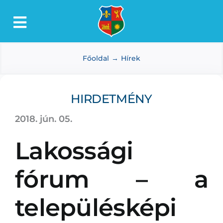
Kihagyás
Toggle
Lőkösháza
Navigation
Főoldal
Hírek
Intézmények
Önkormányzat
HIRDETMÉNY
Dokumentumtár
2018. jún. 05.
Média
Lakossági
Választás
fórum – a
településképi