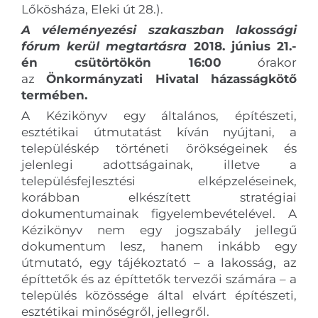
Lőkösháza, Eleki út 28.).
A véleményezési
szakaszban lakossági
fórum kerül megtartásra
2018. június 21.-
én csütörtökön 16:00
órakor
az
Önkormányzati Hivatal házasságkötő
termében.
A Kézikönyv egy általános, építészeti,
esztétikai útmutatást kíván nyújtani, a
településkép történeti örökségeinek és
jelenlegi adottságainak, illetve a
településfejlesztési elképzeléseinek,
korábban elkészített stratégiai
dokumentumainak figyelembevételével. A
Kézikönyv nem egy jogszabály jellegű
dokumentum lesz, hanem inkább egy
útmutató, egy tájékoztató – a lakosság, az
építtetők és az építtetők tervezői számára – a
település közössége által elvárt építészeti,
esztétikai minőségről, jellegről.