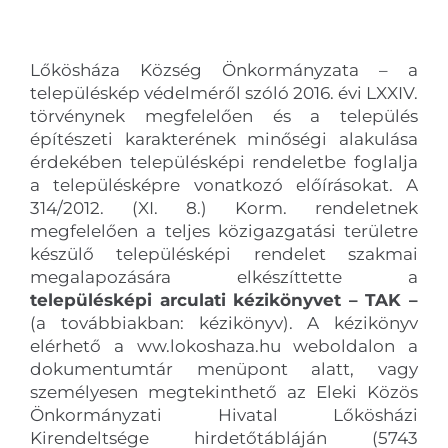
Lőkösháza Község Önkormányzata – a
településkép védelméről szóló 2016. évi LXXIV.
törvénynek megfelelően és a település
építészeti karakterének minőségi alakulása
érdekében településképi rendeletbe foglalja
a településképre vonatkozó előírásokat. A
314/2012. (XI. 8.) Korm. rendeletnek
megfelelően a teljes közigazgatási területre
készülő településképi rendelet szakmai
megalapozására elkészíttette a
településképi arculati kézikönyvet
–
TAK –
(a továbbiakban: kézikönyv). A kézikönyv
elérhető a ww.lokoshaza.hu weboldalon a
dokumentumtár menüpont alatt, vagy
személyesen megtekinthető az Eleki Közös
Önkormányzati Hivatal Lőkösházi
Kirendeltsége hirdetőtábláján (5743