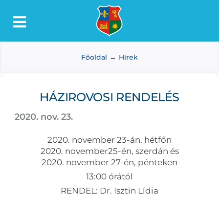
Kihagyás
Toggle
Lőkösháza
Navigation
Főoldal
Hírek
Intézmények
Önkormányzat
HÁZIROVOSI RENDELÉS
Dokumentumtár
2020. nov. 23.
Média
2020. november 23-án, hétfőn
Választás
2020. november25-én, szerdán és
2020. november 27-én, pénteken
13:00 órától
RENDEL: Dr. Isztin Lídia