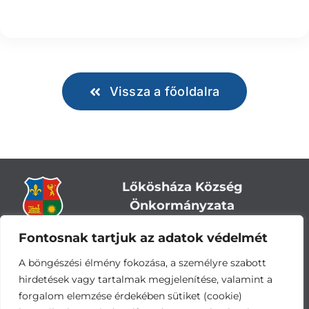
Vissza a főoldalra
Lőkösháza Község
Önkormányzata
Fontosnak tartjuk az adatok védelmét
Cím:
5743 Lőkösháza, Eleki út 28.
Központi telefonszám:
+36 66 244-244
A böngészési élmény fokozása, a személyre szabott
E-mail: titkarsag
@lokoshaza.hu
hirdetések vagy tartalmak megjelenítése, valamint a
Hivatali Kapu: JZO28
forgalom elemzése érdekében sütiket (cookie)