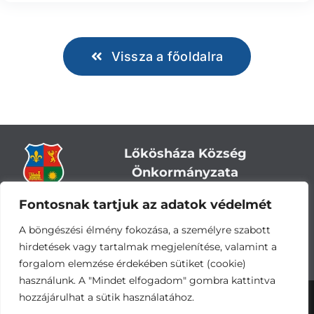
Vissza a főoldalra
Lőkösháza Község
Önkormányzata
Fontosnak tartjuk az adatok védelmét
Cím:
5743 Lőkösháza, Eleki út 28.
Központi telefonszám:
+36 66 244-244
A böngészési élmény fokozása, a személyre szabott
E-mail: titkarsag
@lokoshaza.hu
hirdetések vagy tartalmak megjelenítése, valamint a
Hivatali Kapu: JZO28
forgalom elemzése érdekében sütiket (cookie)
használunk. A "Mindet elfogadom" gombra kattintva
hozzájárulhat a sütik használatához.
Adatvédelemi nyilatkozat
•
Adatkezelési
tájékoztató
•
Impresszum