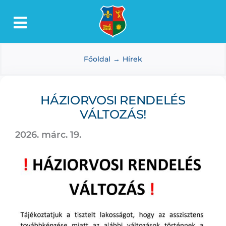
Kihagyás
Toggle
Lőkösháza
Navigation
Főoldal
Hírek
Intézmények
Önkormányzat
HÁZIORVOSI RENDELÉS
Dokumentumtár
VÁLTOZÁS!
Média
2026. márc. 19.
Választás