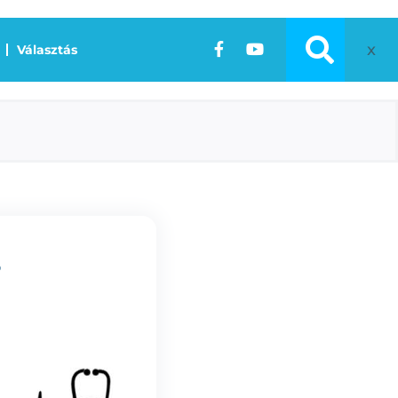
x
Választás
S