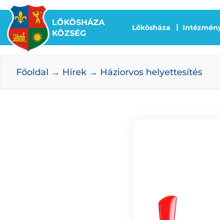
Kihagyás
LŐKÖSHÁZA
Lőkösháza
Intézmén
KÖZSÉG
Főoldal
Hírek
Háziorvos helyettesítés