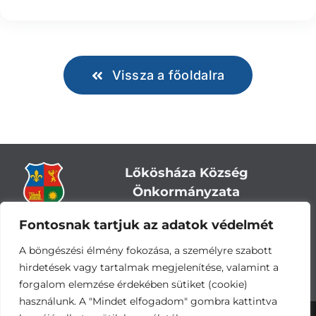
Vissza a főoldalra
Lőkösháza Község
Önkormányzata
Fontosnak tartjuk az adatok védelmét
Cím:
5743 Lőkösháza, Eleki út 28.
Központi telefonszám:
+36 66 244-244
A böngészési élmény fokozása, a személyre szabott
E-mail: titkarsag
@lokoshaza.hu
hirdetések vagy tartalmak megjelenítése, valamint a
Hivatali Kapu: JZO28
forgalom elemzése érdekében sütiket (cookie)
használunk. A "Mindet elfogadom" gombra kattintva