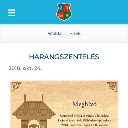
Kihagyás
Toggle
Lőkösháza
Navigation
Főoldal
Hírek
Intézmények
Önkormányzat
HARANGSZENTELÉS
Dokumentumtár
2018. okt. 24.
Média
Választás