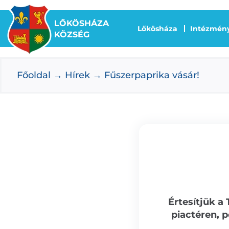
Kihagyás
LŐKÖSHÁZA
Lőkösháza
Intézmén
KÖZSÉG
Főoldal
Hírek
Fűszerpaprika vásár!
Értesítjük a 
piactéren, 