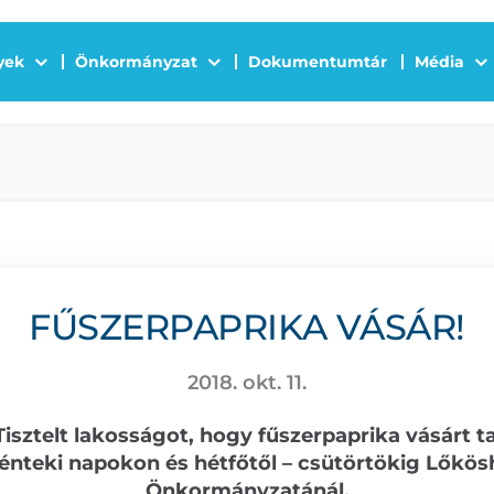
yek
Önkormányzat
Dokumentumtár
Média
FŰSZERPAPRIKA VÁSÁR!
2018. okt. 11.
Tisztelt lakosságot, hogy fűszerpaprika vásárt t
pénteki napokon és hétfőtől – csütörtökig Lőkö
Önkormányzatánál.