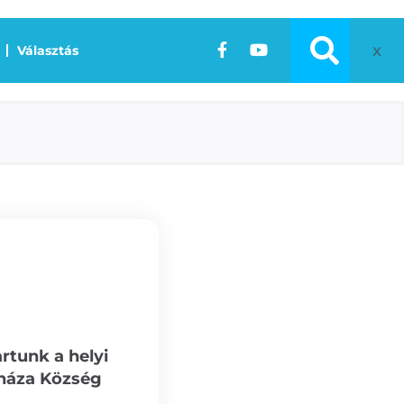
x
Választás
artunk a helyi
sháza Község