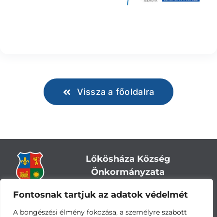
Vissza a főoldalra
Lőkösháza Község
Önkormányzata
Fontosnak tartjuk az adatok védelmét
Cím:
5743 Lőkösháza, Eleki út 28.
Központi telefonszám:
+36 66 244-244
A böngészési élmény fokozása, a személyre szabott