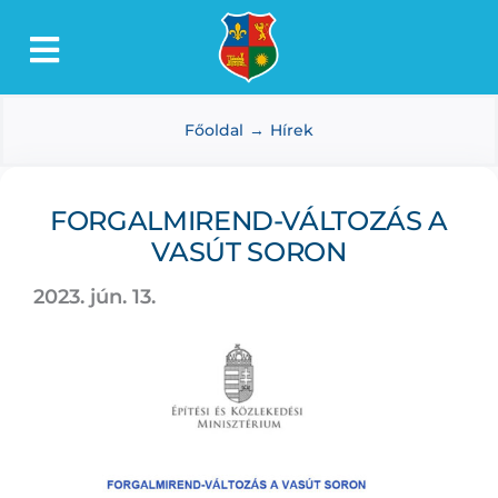
Kihagyás
Toggle
Lőkösháza
Navigation
Főoldal
Hírek
Intézmények
Önkormányzat
FORGALMIREND-VÁLTOZÁS A
Dokumentumtár
VASÚT SORON
Média
2023. jún. 13.
Választás