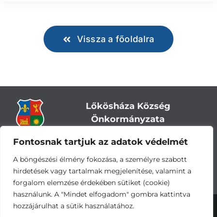
Vissza a főoldalra
Lőkösháza Község
Önkormányzata
Fontosnak tartjuk az adatok védelmét
Cím:
5743 Lőkösháza, Eleki út 28.
Központi telefonszám:
+36 66 244-244
A böngészési élmény fokozása, a személyre szabott
E-mail: titkarsag
@lokoshaza.hu
hirdetések vagy tartalmak megjelenítése, valamint a
Hivatali Kapu: JZO28
forgalom elemzése érdekében sütiket (cookie)
használunk. A "Mindet elfogadom" gombra kattintva
hozzájárulhat a sütik használatához.
Adatvédelemi nyilatkozat
•
Adatkezelési