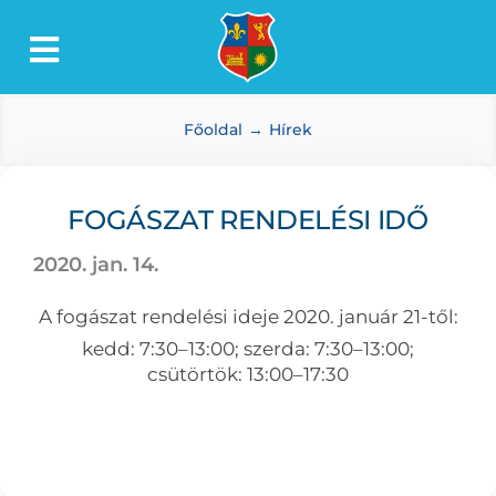
Kihagyás
Toggle
Lőkösháza
Navigation
Főoldal
Hírek
Intézmények
Önkormányzat
FOGÁSZAT RENDELÉSI IDŐ
Dokumentumtár
2020. jan. 14.
Média
A fogászat rendelési ideje 2020. január 21-től:
Választás
kedd: 7:30–13:00; szerda: 7:30–13:00;
csütörtök: 13:00–17:30