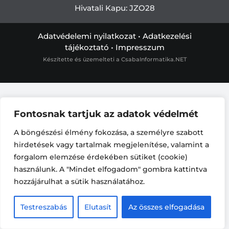
Hivatali Kapu: JZO28
Adatvédelemi nyilatkozat
•
Adatkezelési
tájékoztató
•
Impresszum
Készítette és üzemelteti a
CsabaInformatika.NET
Fontosnak tartjuk az adatok védelmét
A böngészési élmény fokozása, a személyre szabott
hirdetések vagy tartalmak megjelenítése, valamint a
forgalom elemzése érdekében sütiket (cookie)
használunk. A "Mindet elfogadom" gombra kattintva
hozzájárulhat a sütik használatához.
Testreszabás
Elutasít
Az összes elfogadása