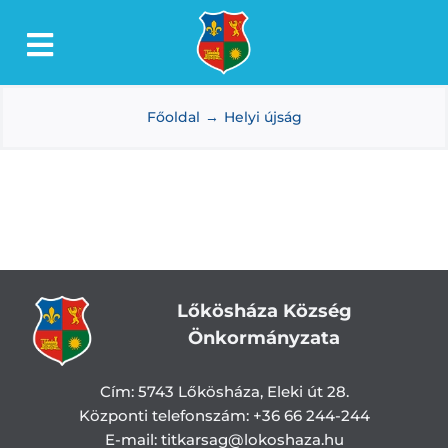
Kihagyás
Toggle
Lőkösháza
Navigation
Főoldal
Helyi újság
Intézmények
Önkormányzat
Dokumentumtár
Média
Választás
Lőkösháza Község
Önkormányzata
Cím:
5743 Lőkösháza, Eleki út 28.
Központi telefonszám:
+36 66 244-244
E-mail: titkarsag
@lokoshaza.hu