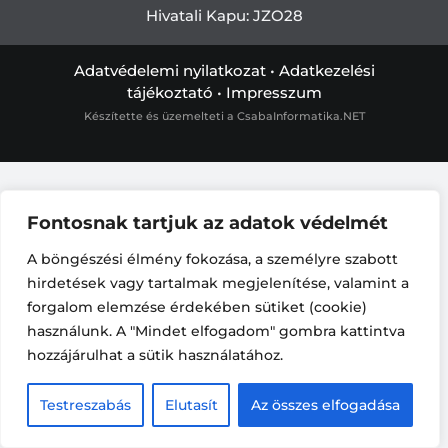
Hivatali Kapu: JZO28
Adatvédelemi nyilatkozat
•
Adatkezelési
tájékoztató
•
Impresszum
Készítette és üzemelteti a
CsabaInformatika.NET
Fontosnak tartjuk az adatok védelmét
A böngészési élmény fokozása, a személyre szabott
hirdetések vagy tartalmak megjelenítése, valamint a
forgalom elemzése érdekében sütiket (cookie)
használunk. A "Mindet elfogadom" gombra kattintva
hozzájárulhat a sütik használatához.
Testreszabás
Elutasít
Az összes elfogadása