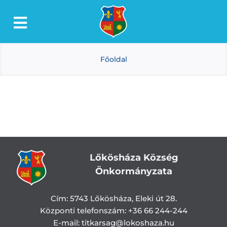
Kihagyás
Toggle
Lőkösháza
Navigation
Főoldal
Intézmények
Önkormányzat
Dokumentumtár
Média
Választás
Lőkösháza Község
Önkormányzata
Cím:
5743 Lőkösháza, Eleki út 28.
Központi telefonszám:
+36 66 244-244
E-mail: titkarsag
@lokoshaza.hu