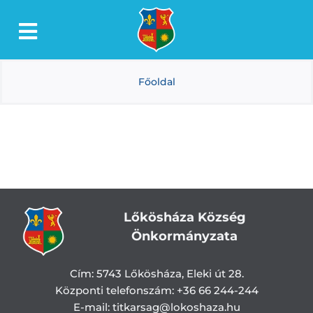
Kihagyás
Toggle
Lőkösháza
Navigation
Főoldal
Intézmények
Önkormányzat
Dokumentumtár
Média
Választás
Lőkösháza Község
Önkormányzata
Cím:
5743 Lőkösháza, Eleki út 28.
Központi telefonszám:
+36 66 244-244
E-mail: titkarsag
@lokoshaza.hu