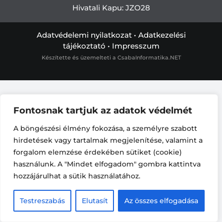
Hivatali Kapu: JZO28
Adatvédelemi nyilatkozat
•
Adatkezelési
tájékoztató
•
Impresszum
Készítette és üzemelteti a
CsabaInformatika.NET
Fontosnak tartjuk az adatok védelmét
A böngészési élmény fokozása, a személyre szabott
hirdetések vagy tartalmak megjelenítése, valamint a
forgalom elemzése érdekében sütiket (cookie)
használunk. A "Mindet elfogadom" gombra kattintva
hozzájárulhat a sütik használatához.
Testreszabás
Elutasít
Az összes elfogadása