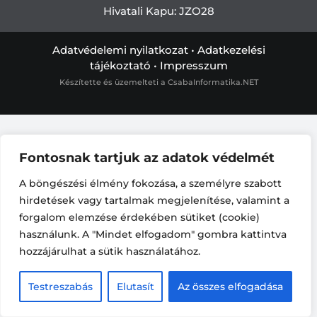
Hivatali Kapu: JZO28
Adatvédelemi nyilatkozat
•
Adatkezelési
tájékoztató
•
Impresszum
Készítette és üzemelteti a
CsabaInformatika.NET
Fontosnak tartjuk az adatok védelmét
A böngészési élmény fokozása, a személyre szabott
hirdetések vagy tartalmak megjelenítése, valamint a
forgalom elemzése érdekében sütiket (cookie)
használunk. A "Mindet elfogadom" gombra kattintva
hozzájárulhat a sütik használatához.
Testreszabás
Elutasít
Az összes elfogadása