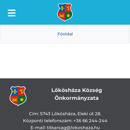
Kihagyás
Toggle
Lőkösháza
Navigation
Főoldal
Intézmények
Önkormányzat
Dokumentumtár
Média
Választás
Lőkösháza Község
Önkormányzata
Cím:
5743 Lőkösháza, Eleki út 28.
Központi telefonszám:
+36 66 244-244
E-mail: titkarsag
@lokoshaza.hu