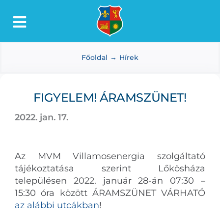
Kihagyás
Toggle
Lőkösháza
Navigation
Főoldal
Hírek
Intézmények
Önkormányzat
FIGYELEM! ÁRAMSZÜNET!
Dokumentumtár
2022. jan. 17.
Média
Választás
Az MVM Villamosenergia szolgáltató
tájékoztatása szerint Lőkösháza
településen 2022. január 28-án 07:30 –
15:30 óra között ÁRAMSZÜNET VÁRHATÓ
az alábbi utcákban
!