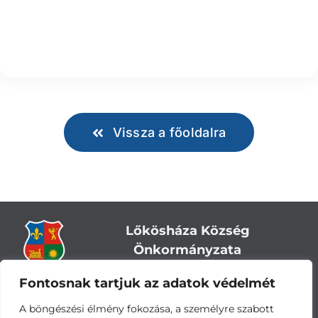
Vissza a főoldalra
Lőkösháza Község
Önkormányzata
Fontosnak tartjuk az adatok védelmét
Cím:
5743 Lőkösháza, Eleki út 28.
Központi telefonszám:
+36 66 244-244
A böngészési élmény fokozása, a személyre szabott