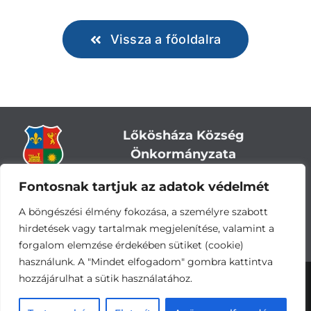
Vissza a főoldalra
Lőkösháza Község
Önkormányzata
Fontosnak tartjuk az adatok védelmét
Cím:
5743 Lőkösháza, Eleki út 28.
Központi telefonszám:
+36 66 244-244
A böngészési élmény fokozása, a személyre szabott
E-mail: titkarsag
@lokoshaza.hu
hirdetések vagy tartalmak megjelenítése, valamint a
Hivatali Kapu: JZO28
forgalom elemzése érdekében sütiket (cookie)
használunk. A "Mindet elfogadom" gombra kattintva
hozzájárulhat a sütik használatához.
Adatvédelemi nyilatkozat
•
Adatkezelési
tájékoztató
•
Impresszum
Készítette és üzemelteti a
CsabaInformatika.NET