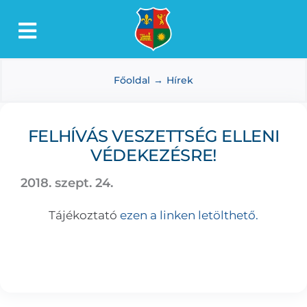
Kihagyás
Toggle
Lőkösháza
Navigation
Főoldal
Hírek
Intézmények
Önkormányzat
FELHÍVÁS VESZETTSÉG ELLENI
Dokumentumtár
VÉDEKEZÉSRE!
Média
2018. szept. 24.
Választás
Tájékoztató
ezen a linken letölthető.