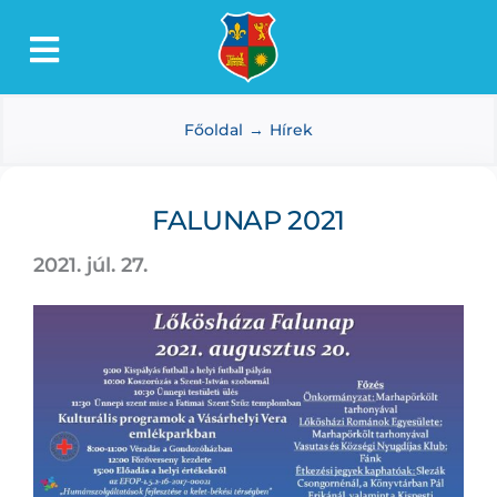
Kihagyás
Toggle
Lőkösháza
Navigation
Főoldal
Hírek
Intézmények
Önkormányzat
FALUNAP 2021
Dokumentumtár
2021. júl. 27.
Média
Választás